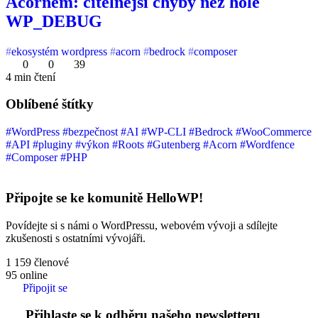
Acornem: čitelnější chyby než holé
WP_DEBUG
ekosystém wordpress
acorn
bedrock
composer
0
0
39
4 min čtení
Oblíbené štítky
#WordPress
#bezpečnost
#AI
#WP-CLI
#Bedrock
#WooCommerce
#API
#pluginy
#výkon
#Roots
#Gutenberg
#Acorn
#Wordfence
#Composer
#PHP
Připojte se ke komunitě HelloWP!
Povídejte si s námi o WordPressu, webovém vývoji a sdílejte
zkušenosti s ostatními vývojáři.
1 159
členové
95
online
Připojit se
Přihlaste se k odběru našeho newsletteru