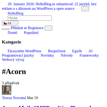
Přeskočit
20. January 2026:
HelloBlog.io odstartoval: 22 jazyků, bez
na
reklam a s důrazem na WordPress a open source
obsah
HelloBlog
cs
Přihlásit se
Registrace
Domů
Populární
Kategorie
Ekosystém WordPress
Bezpečnost
Egyéb
AI
Programovací jazyky
Novinky
Návody
Frameworky
Webový vývoj
#Acorn
3 příspěvek
Tereza Novotná
Mar 19