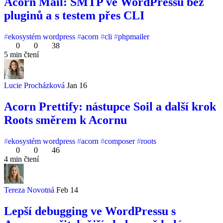
Acorn Mail: SMTP ve WordPressu bez
pluginů a s testem přes CLI
ekosystém wordpress
acorn
cli
phpmailer
0
0
38
5 min čtení
Lucie Procházková
Jan 16
Acorn Prettify: nástupce Soil a další krok
Roots směrem k Acornu
ekosystém wordpress
acorn
composer
roots
0
0
46
4 min čtení
Tereza Novotná
Feb 14
Lepší debugging ve WordPressu s