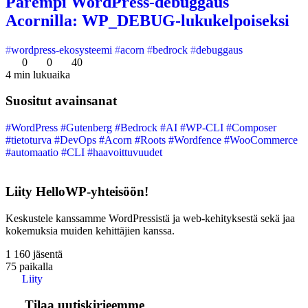
Parempi WordPress-debuggaus
Acornilla: WP_DEBUG-lukukelpoiseksi
wordpress-ekosysteemi
acorn
bedrock
debuggaus
0
0
40
4 min lukuaika
Suositut avainsanat
#WordPress
#Gutenberg
#Bedrock
#AI
#WP-CLI
#Composer
#tietoturva
#DevOps
#Acorn
#Roots
#Wordfence
#WooCommerce
#automaatio
#CLI
#haavoittuvuudet
Liity HelloWP-yhteisöön!
Keskustele kanssamme WordPressistä ja web-kehityksestä sekä jaa
kokemuksia muiden kehittäjien kanssa.
1 160
jäsentä
75
paikalla
Liity
Tilaa uutiskirjeemme