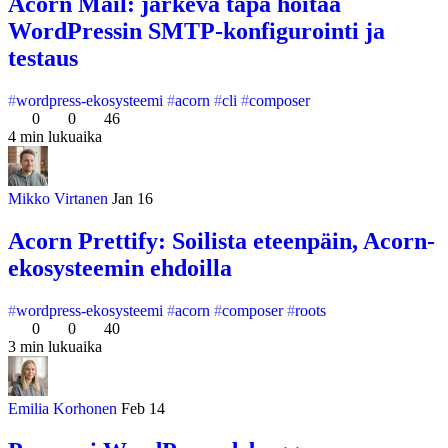
Acorn Mail: järkevä tapa hoitaa
WordPressin SMTP-konfigurointi ja
testaus
wordpress-ekosysteemi
acorn
cli
composer
0
0
46
4 min lukuaika
Mikko Virtanen
Jan 16
Acorn Prettify: Soilista eteenpäin, Acorn-
ekosysteemin ehdoilla
wordpress-ekosysteemi
acorn
composer
roots
0
0
40
3 min lukuaika
Emilia Korhonen
Feb 14