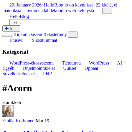
Siirry
20. January 2026:
HelloBlog.io on käynnissä: 22 kieltä, ei
sisältöön
mainoksia ja avoimen lähdekoodin web-kehitystä
HelloBlog
fi
Kirjaudu sisään
Rekisteröidy
Etusivu
Suosituimmat
Kategoriat
WordPress-ekosysteemi
Tietoturva
WordPress
AI
Egyéb
Ohjelmointikielet
Uutiset
Oppaat
Sovelluskehykset
PHP
#Acorn
3 artikkeli
Emilia Korhonen
Mar 19