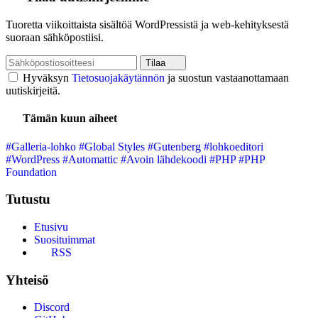
Tuoretta viikoittaista sisältöä WordPressistä ja web-kehityksestä
suoraan sähköpostiisi.
Tilaa
Hyväksyn
Tietosuojakäytännön
ja suostun vastaanottamaan
uutiskirjeitä.
Tämän kuun aiheet
#Galleria-lohko
#Global Styles
#Gutenberg
#lohkoeditori
#WordPress
#Automattic
#Avoin lähdekoodi
#PHP
#PHP
Foundation
Tutustu
Etusivu
Suosituimmat
RSS
Yhteisö
Discord