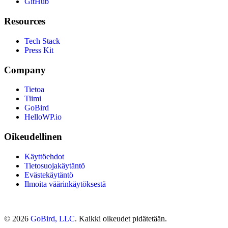
GitHub
Resources
Tech Stack
Press Kit
Company
Tietoa
Tiimi
GoBird
HelloWP.io
Oikeudellinen
Käyttöehdot
Tietosuojakäytäntö
Evästekäytäntö
Ilmoita väärinkäytöksestä
© 2026
GoBird, LLC
. Kaikki oikeudet pidätetään.