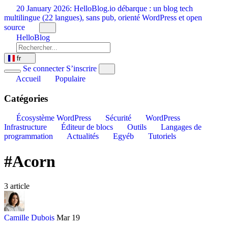
Aller
20 January 2026:
HelloBlog.io débarque : un blog tech
au
multilingue (22 langues), sans pub, orienté WordPress et open
contenu
source
HelloBlog
fr
Se connecter
S’inscrire
Accueil
Populaire
Catégories
Écosystème WordPress
Sécurité
WordPress
Infrastructure
Éditeur de blocs
Outils
Langages de
programmation
Actualités
Egyéb
Tutoriels
#Acorn
3 article
Camille Dubois
Mar 19