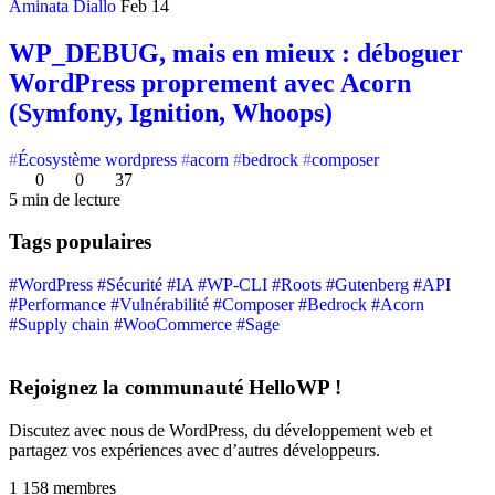
Aminata Diallo
Feb 14
WP_DEBUG, mais en mieux : déboguer
WordPress proprement avec Acorn
(Symfony, Ignition, Whoops)
Écosystème wordpress
acorn
bedrock
composer
0
0
37
5 min de lecture
Tags populaires
#WordPress
#Sécurité
#IA
#WP-CLI
#Roots
#Gutenberg
#API
#Performance
#Vulnérabilité
#Composer
#Bedrock
#Acorn
#Supply chain
#WooCommerce
#Sage
Rejoignez la communauté HelloWP !
Discutez avec nous de WordPress, du développement web et
partagez vos expériences avec d’autres développeurs.
1 158
membres