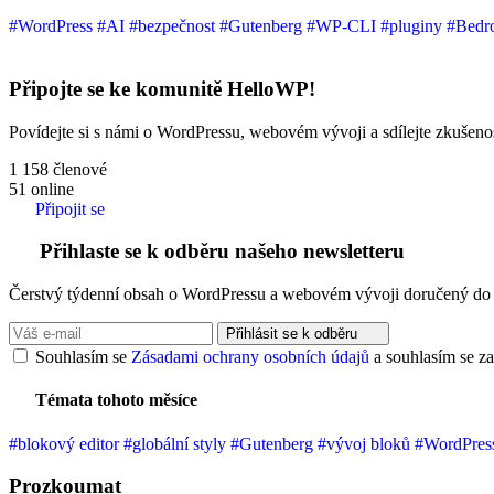
#WordPress
#AI
#bezpečnost
#Gutenberg
#WP-CLI
#pluginy
#Bedr
Připojte se ke komunitě HelloWP!
Povídejte si s námi o WordPressu, webovém vývoji a sdílejte zkušenost
1 158
členové
51
online
Připojit se
Přihlaste se k odběru našeho newsletteru
Čerstvý týdenní obsah o WordPressu a webovém vývoji doručený do 
Přihlásit se k odběru
Souhlasím se
Zásadami ochrany osobních údajů
a souhlasím se za
Témata tohoto měsíce
#blokový editor
#globální styly
#Gutenberg
#vývoj bloků
#WordPres
Prozkoumat