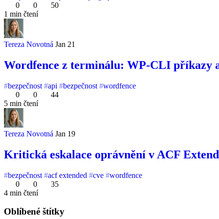
0
0
50
1 min čtení
Tereza Novotná
Jan 21
Wordfence z terminálu: WP-CLI příkazy a 
bezpečnost
api
bezpečnost
wordfence
0
0
44
5 min čtení
Tereza Novotná
Jan 19
Kritická eskalace oprávnění v ACF Extende
bezpečnost
acf extended
cve
wordfence
0
0
35
4 min čtení
Oblíbené štítky