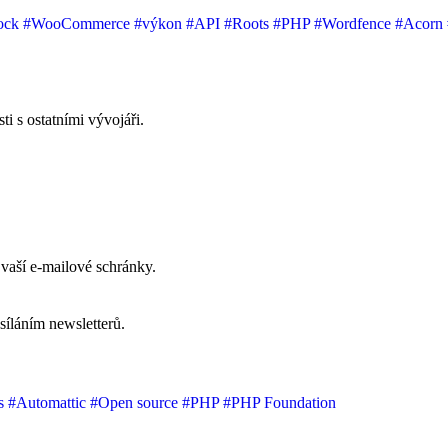
ock
#WooCommerce
#výkon
#API
#Roots
#PHP
#Wordfence
#Acorn
i s ostatními vývojáři.
vaší e-mailové schránky.
síláním newsletterů.
s
#Automattic
#Open source
#PHP
#PHP Foundation