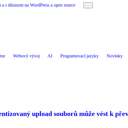
am a s důrazem na WordPress a open source
tor
Webový vývoj
AI
Programovací jazyky
Novinky
entizovaný upload souborů může vést k pře