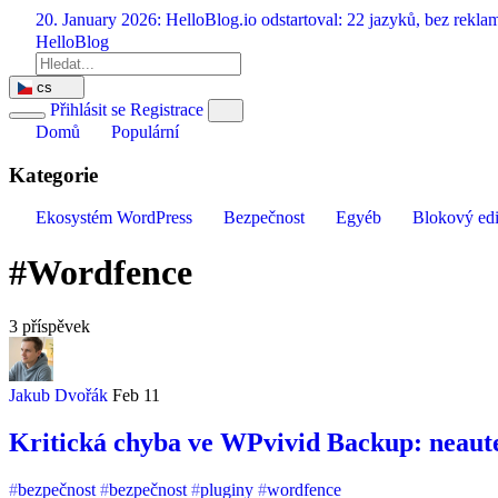
Přeskočit
20. January 2026:
HelloBlog.io odstartoval: 22 jazyků, bez rekl
na
HelloBlog
obsah
cs
Přihlásit se
Registrace
Domů
Populární
Kategorie
Ekosystém WordPress
Bezpečnost
Egyéb
Blokový edi
#Wordfence
3 příspěvek
Jakub Dvořák
Feb 11
Kritická chyba ve WPvivid Backup: neaut
bezpečnost
bezpečnost
pluginy
wordfence