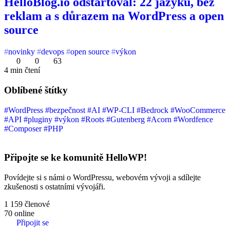
HelloBlog.io odstartoval: 22 jazyků, bez
reklam a s důrazem na WordPress a open
source
novinky
devops
open source
výkon
0
0
63
4 min čtení
Oblíbené štítky
#WordPress
#bezpečnost
#AI
#WP-CLI
#Bedrock
#WooCommerce
#API
#pluginy
#výkon
#Roots
#Gutenberg
#Acorn
#Wordfence
#Composer
#PHP
Připojte se ke komunitě HelloWP!
Povídejte si s námi o WordPressu, webovém vývoji a sdílejte
zkušenosti s ostatními vývojáři.
1 159
členové
70
online
Připojit se