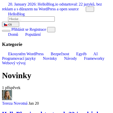
Přeskočit
20. January 2026:
HelloBlog.io odstartoval: 22 jazyků, bez
na
reklam a s důrazem na WordPress a open source
obsah
HelloBlog
cs
Přihlásit se
Registrace
Domů
Populární
Kategorie
Ekosystém WordPress
Bezpečnost
Egyéb
AI
Programovací jazyky
Novinky
Návody
Frameworky
Webový vývoj
Novinky
1 příspěvek
Tereza Novotná
Jan 20