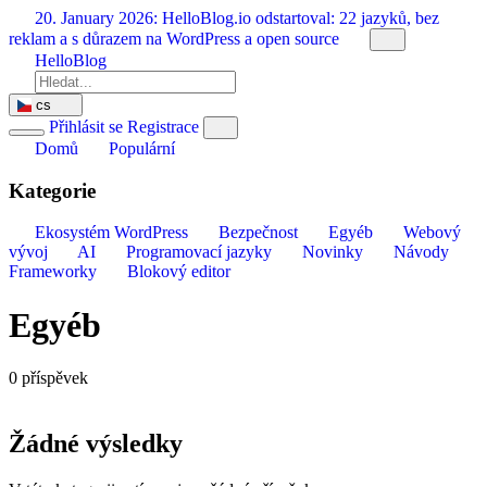
Přeskočit
20. January 2026:
HelloBlog.io odstartoval: 22 jazyků, bez
na
reklam a s důrazem na WordPress a open source
obsah
HelloBlog
cs
Přihlásit se
Registrace
Domů
Populární
Kategorie
Ekosystém WordPress
Bezpečnost
Egyéb
Webový
vývoj
AI
Programovací jazyky
Novinky
Návody
Frameworky
Blokový editor
Egyéb
0 příspěvek
Žádné výsledky