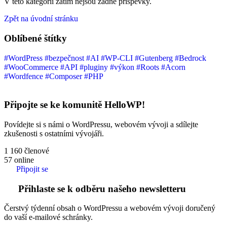
V této kategorii zatím nejsou žádné příspěvky.
Zpět na úvodní stránku
Oblíbené štítky
#WordPress
#bezpečnost
#AI
#WP-CLI
#Gutenberg
#Bedrock
#WooCommerce
#API
#pluginy
#výkon
#Roots
#Acorn
#Wordfence
#Composer
#PHP
Připojte se ke komunitě HelloWP!
Povídejte si s námi o WordPressu, webovém vývoji a sdílejte
zkušenosti s ostatními vývojáři.
1 160
členové
57
online
Připojit se
Přihlaste se k odběru našeho newsletteru
Čerstvý týdenní obsah o WordPressu a webovém vývoji doručený
do vaší e-mailové schránky.