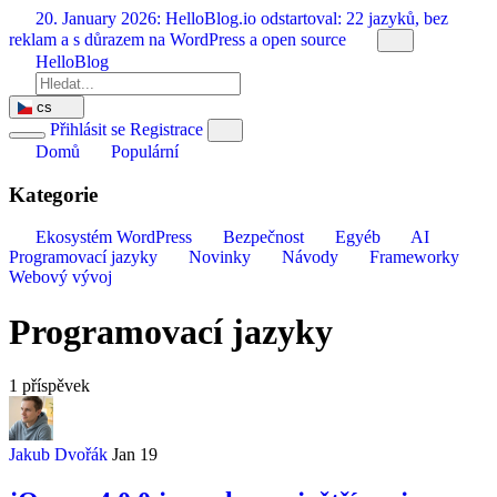
Přeskočit
20. January 2026:
HelloBlog.io odstartoval: 22 jazyků, bez
na
reklam a s důrazem na WordPress a open source
obsah
HelloBlog
cs
Přihlásit se
Registrace
Domů
Populární
Kategorie
Ekosystém WordPress
Bezpečnost
Egyéb
AI
Programovací jazyky
Novinky
Návody
Frameworky
Webový vývoj
Programovací jazyky
1 příspěvek
Jakub Dvořák
Jan 19