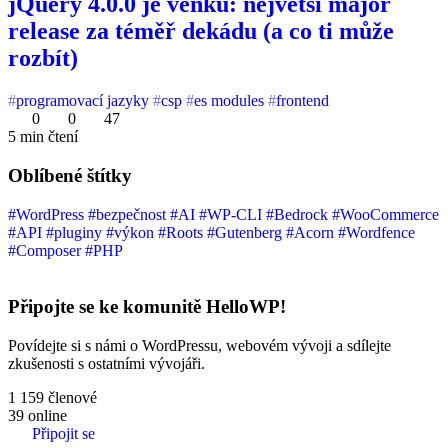
jQuery 4.0.0 je venku: největší major
release za téměř dekádu (a co ti může
rozbít)
programovací jazyky
csp
es modules
frontend
0
0
47
5 min čtení
Oblíbené štítky
#WordPress
#bezpečnost
#AI
#WP-CLI
#Bedrock
#WooCommerce
#API
#pluginy
#výkon
#Roots
#Gutenberg
#Acorn
#Wordfence
#Composer
#PHP
Připojte se ke komunitě HelloWP!
Povídejte si s námi o WordPressu, webovém vývoji a sdílejte
zkušenosti s ostatními vývojáři.
1 159
členové
39
online
Připojit se