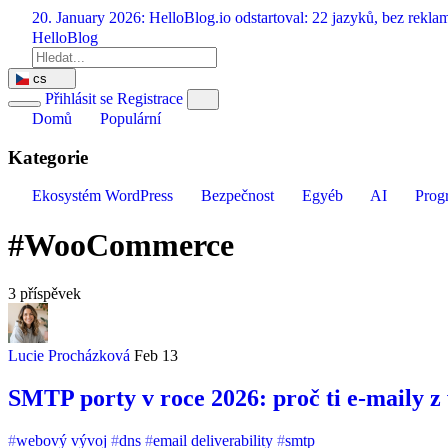
Přeskočit
20. January 2026:
HelloBlog.io odstartoval: 22 jazyků, bez rekl
na
HelloBlog
obsah
cs
Přihlásit se
Registrace
Domů
Populární
Kategorie
Ekosystém WordPress
Bezpečnost
Egyéb
AI
Prog
#WooCommerce
3 příspěvek
Lucie Procházková
Feb 13
SMTP porty v roce 2026: proč ti e-maily z 
webový vývoj
dns
email deliverability
smtp