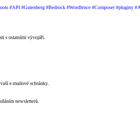
oots
#API
#Gutenberg
#Bedrock
#Wordfence
#Composer
#pluginy
#
i s ostatními vývojáři.
vaší e-mailové schránky.
síláním newsletterů.