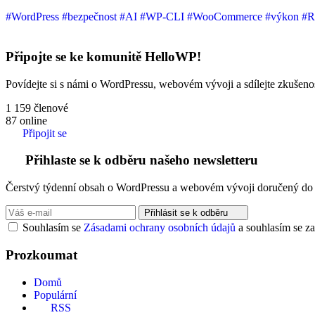
#WordPress
#bezpečnost
#AI
#WP-CLI
#WooCommerce
#výkon
#R
Připojte se ke komunitě HelloWP!
Povídejte si s námi o WordPressu, webovém vývoji a sdílejte zkušenost
1 159
členové
87
online
Připojit se
Přihlaste se k odběru našeho newsletteru
Čerstvý týdenní obsah o WordPressu a webovém vývoji doručený do 
Přihlásit se k odběru
Souhlasím se
Zásadami ochrany osobních údajů
a souhlasím se za
Prozkoumat
Domů
Populární
RSS