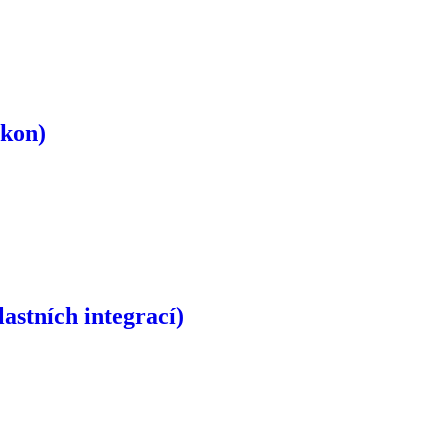
ýkon)
astních integrací)