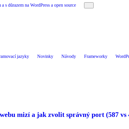
am a s důrazem na WordPress a open source
ramovací jazyky
Novinky
Návody
Frameworky
WordPr
webu mizí a jak zvolit správný port (587 vs 