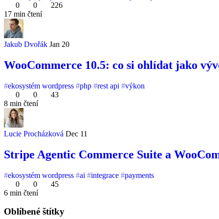
0
0
226
17 min čtení
Jakub Dvořák
Jan 20
WooCommerce 10.5: co si ohlídat jako vývo
ekosystém wordpress
php
rest api
výkon
0
0
43
8 min čtení
Lucie Procházková
Dec 11
Stripe Agentic Commerce Suite a WooCommer
ekosystém wordpress
ai
integrace
payments
0
0
45
6 min čtení
Oblíbené štítky