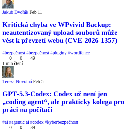
Jakub Dvořák
Feb 11
Kritická chyba ve WPvivid Backup:
neautentizovaný upload souborů může
vést k převzetí webu (CVE-2026-1357)
bezpečnost
bezpečnost
pluginy
wordfence
0
0
49
1 min čtení
Tereza Novotná
Feb 5
GPT‑5.3‑Codex: Codex už není jen
„coding agent“, ale prakticky kolega pro
práci na počítači
ai
agentic ai
codex
kyberbezpečnost
0
0
89