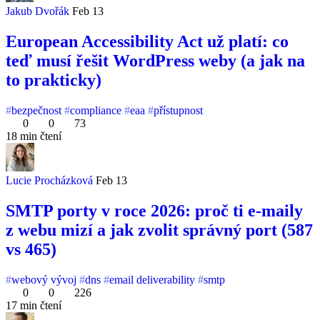
Jakub Dvořák
Feb 13
European Accessibility Act už platí: co
teď musí řešit WordPress weby (a jak na
to prakticky)
bezpečnost
compliance
eaa
přístupnost
0
0
73
18 min čtení
Lucie Procházková
Feb 13
SMTP porty v roce 2026: proč ti e-maily
z webu mizí a jak zvolit správný port (587
vs 465)
webový vývoj
dns
email deliverability
smtp
0
0
226
17 min čtení