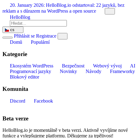
Přeskočit
20. January 2026:
HelloBlog.io odstartoval: 22 jazyků, bez
na
reklam a s důrazem na WordPress a open source
obsah
HelloBlog
cs
Přihlásit se
Registrace
Domů
Populární
Kategorie
Ekosystém WordPress
Bezpečnost
Webový vývoj
AI
Programovací jazyky
Novinky
Návody
Frameworky
Blokový editor
Komunita
Discord
Facebook
Beta verze
HelloBlog.io je momentálně v beta verzi. Aktivně vyvíjíme nové
funkce a vylepšujeme platformu. Děkujeme za trpělivost!