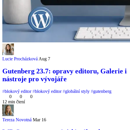
Lucie Procházková
Aug 7
Gutenberg 23.7: opravy editoru, Galerie i
nástroje pro vývojáře
blokový editor
blokový editor
globální styly
gutenberg
0
0
0
12 min čtení
Tereza Novotná
Mar 16