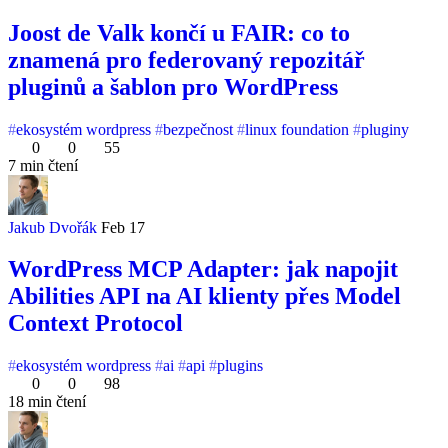
Joost de Valk končí u FAIR: co to
znamená pro federovaný repozitář
pluginů a šablon pro WordPress
ekosystém wordpress
bezpečnost
linux foundation
pluginy
0
0
55
7 min čtení
Jakub Dvořák
Feb 17
WordPress MCP Adapter: jak napojit
Abilities API na AI klienty přes Model
Context Protocol
ekosystém wordpress
ai
api
plugins
0
0
98
18 min čtení