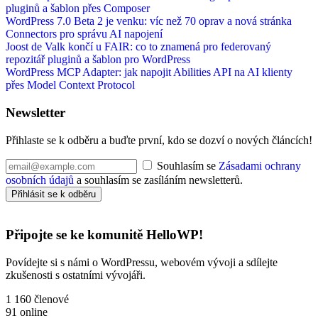
pluginů a šablon přes Composer
WordPress 7.0 Beta 2 je venku: víc než 70 oprav a nová stránka
Connectors pro správu AI napojení
Joost de Valk končí u FAIR: co to znamená pro federovaný
repozitář pluginů a šablon pro WordPress
WordPress MCP Adapter: jak napojit Abilities API na AI klienty
přes Model Context Protocol
Newsletter
Přihlaste se k odběru a buďte první, kdo se dozví o nových článcích!
Souhlasím se
Zásadami ochrany
osobních údajů
a souhlasím se zasíláním newsletterů.
Přihlásit se k odběru
Připojte se ke komunitě HelloWP!
Povídejte si s námi o WordPressu, webovém vývoji a sdílejte
zkušenosti s ostatními vývojáři.
1 160
členové
91
online