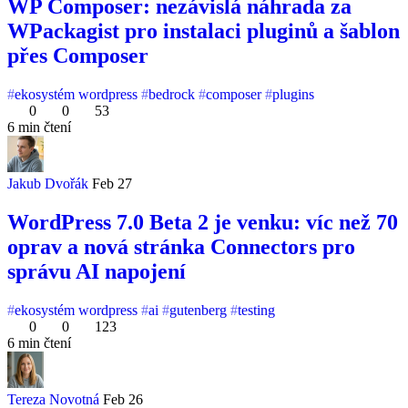
WP Composer: nezávislá náhrada za
WPackagist pro instalaci pluginů a šablon
přes Composer
ekosystém wordpress
bedrock
composer
plugins
0
0
53
6 min čtení
Jakub Dvořák
Feb 27
WordPress 7.0 Beta 2 je venku: víc než 70
oprav a nová stránka Connectors pro
správu AI napojení
ekosystém wordpress
ai
gutenberg
testing
0
0
123
6 min čtení
Tereza Novotná
Feb 26