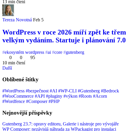
13 min čtení
Tereza Novotná
Feb 5
WordPress v roce 2026 míří zpět ke třem
velkým vydáním. Startuje i plánování 7.0
ekosystém wordpress
ai
core
gutenberg
0
0
95
10 min čtení
Další
Oblíbené štítky
#WordPress
#bezpečnost
#AI
#WP-CLI
#Gutenberg
#Bedrock
#WooCommerce
#API
#pluginy
#výkon
#Roots
#Acorn
#Wordfence
#Composer
#PHP
Nejnovější příspěvky
Gutenberg 23.7: opravy editoru, Galerie i nástroje pro vývojáře
WP Composer: nezávislá náhrada za WPackagist pro instalaci