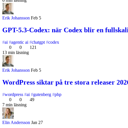
6 min läsning
Erik Johansson
Feb 5
GPT-5.3-Codex: när Codex blir en fullskali
ai
agentic ai
chatgpt
codex
0
0
121
13 min läsning
Erik Johansson
Feb 5
WordPress siktar på tre stora releaser 202
wordpress
ai
gutenberg
php
0
0
49
7 min läsning
Elin Andersson
Jan 27