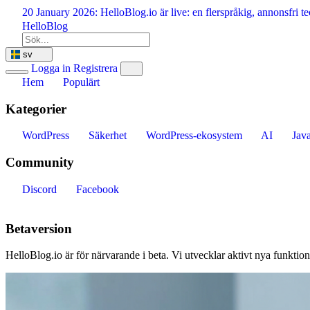
Hoppa
20 January 2026:
HelloBlog.io är live: en flerspråkig, annonsfri
till
HelloBlog
innehåll
sv
Logga in
Registrera
Hem
Populärt
Kategorier
WordPress
Säkerhet
WordPress-ekosystem
AI
Java
Community
Discord
Facebook
Betaversion
HelloBlog.io är för närvarande i beta. Vi utvecklar aktivt nya funktion