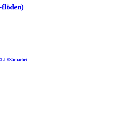
-flöden)
CLI
#Sårbarhet