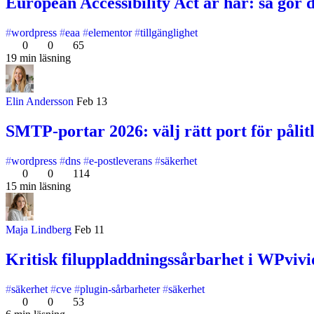
European Accessibility Act är här: så gör 
wordpress
eaa
elementor
tillgänglighet
0
0
65
19 min läsning
Elin Andersson
Feb 13
SMTP-portar 2026: välj rätt port för påli
wordpress
dns
e-postleverans
säkerhet
0
0
114
15 min läsning
Maja Lindberg
Feb 11
Kritisk filuppladdningssårbarhet i WPvivi
säkerhet
cve
plugin-sårbarheter
säkerhet
0
0
53