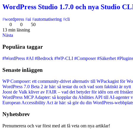
WordPress Studio 1.7.0 och nya Studio CLI
wordpress
ai
automatisering
cli
0
0
50
13 min läsning
Nästa
Populära taggar
#WordPress
#AI
#Bedrock
#WP-CLI
#Composer
#Säkerhet
#Plugin
Senaste inläggen
WP Composer: ett community-drivet alternativ till WPackagist för W
WordPress 7.0 Beta 2 är här: så testar du och vad som faktiskt är nytt
Joost de Valk kliver av FAIR – vad det betyder för idén om ett frist
WordPress MCP Adapter: så kopplar du Abilities API till AI-agenter
European Accessibility Act är här: så gör du din WordPress-webbplats 
Nyhetsbrev
Prenumerera och var först med att få veta om nya artiklar!