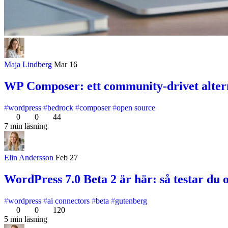
Maja Lindberg
Mar 16
WP Composer: ett community-drivet alter
wordpress
bedrock
composer
open source
0
0
44
7 min läsning
Elin Andersson
Feb 27
WordPress 7.0 Beta 2 är här: så testar du o
wordpress
ai connectors
beta
gutenberg
0
0
120
5 min läsning