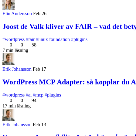
Elin Andersson
Feb 26
Joost de Valk kliver av FAIR – vad det bet
wordpress
fair
linux foundation
plugins
0
0
58
7 min läsning
Erik Johansson
Feb 17
WordPress MCP Adapter: så kopplar du Abi
wordpress
ai
mcp
plugins
0
0
94
17 min läsning
Erik Johansson
Feb 13