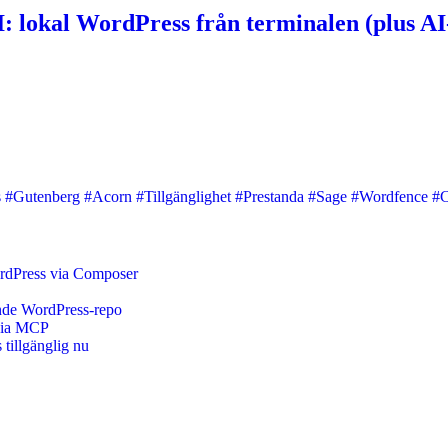
: lokal WordPress från terminalen (plus AI
s
#Gutenberg
#Acorn
#Tillgänglighet
#Prestanda
#Sage
#Wordfence
#
ordPress via Composer
ående WordPress-repo
 via MCP
tillgänglig nu