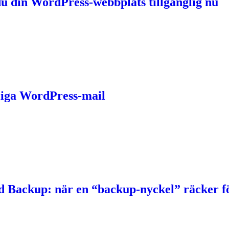
du din WordPress-webbplats tillgänglig nu
tliga WordPress-mail
d Backup: när en “backup-nyckel” räcker för