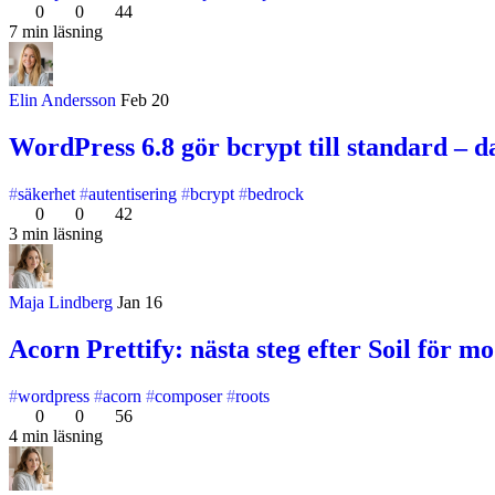
0
0
44
7 min läsning
Elin Andersson
Feb 20
WordPress 6.8 gör bcrypt till standard – 
säkerhet
autentisering
bcrypt
bedrock
0
0
42
3 min läsning
Maja Lindberg
Jan 16
Acorn Prettify: nästa steg efter Soil för
wordpress
acorn
composer
roots
0
0
56
4 min läsning