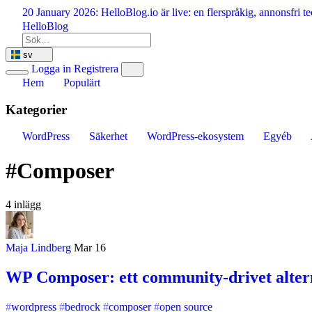
Hoppa
20 January 2026:
HelloBlog.io är live: en flerspråkig, annonsfri
till
HelloBlog
innehåll
sv
Logga in
Registrera
Hem
Populärt
Kategorier
WordPress
Säkerhet
WordPress-ekosystem
Egyéb
#Composer
4 inlägg
Maja Lindberg
Mar 16
WP Composer: ett community-drivet alter
wordpress
bedrock
composer
open source