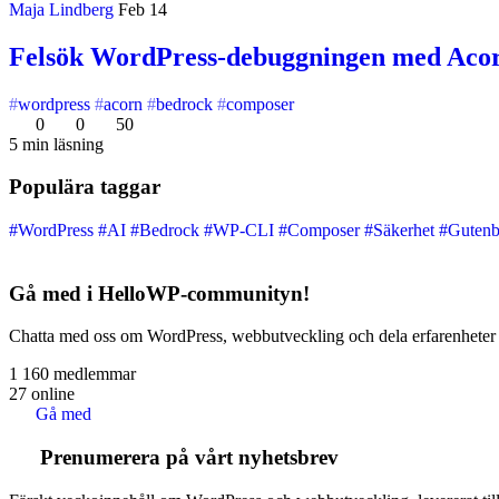
Maja Lindberg
Feb 14
Felsök WordPress-debuggningen med Acor
wordpress
acorn
bedrock
composer
0
0
50
5 min läsning
Populära taggar
#WordPress
#AI
#Bedrock
#WP-CLI
#Composer
#Säkerhet
#Guten
Gå med i HelloWP-communityn!
Chatta med oss om WordPress, webbutveckling och dela erfarenheter 
1 160
medlemmar
27
online
Gå med
Prenumerera på vårt nyhetsbrev