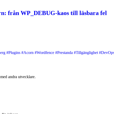
n: från WP_DEBUG-kaos till läsbara fel
berg
#Plugins
#Acorn
#Wordfence
#Prestanda
#Tillgänglighet
#DevOp
med andra utvecklare.