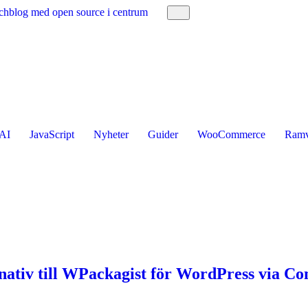
 techblog med open source i centrum
AI
JavaScript
Nyheter
Guider
WooCommerce
Ramv
nativ till WPackagist för WordPress via C