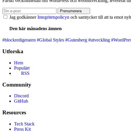
Färskt veckoinnehåll om WordPress och webbutveckling, levererat till
Prenumerera
Jag godkänner
Integritetspolicyn
och samtycker till att ta emot nyh
Den här månadens ämnen
#blockredigeraren
#Global Styles
#Gutenberg
#utveckling
#WordPre
Utforska
Hem
Populärt
RSS
Community
Discord
GitHub
Resources
Tech Stack
Press Kit