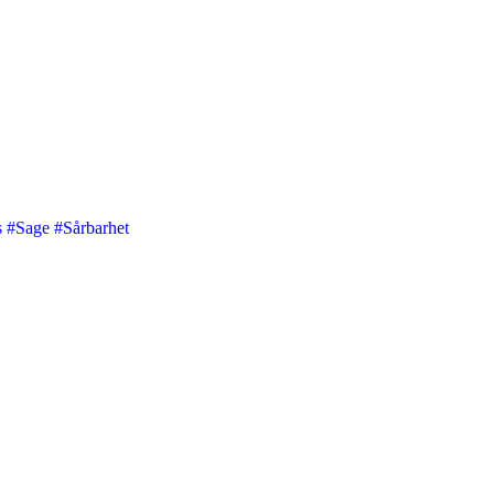
s
#Sage
#Sårbarhet