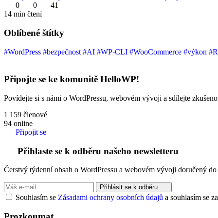
0
0
41
14 min čtení
Oblíbené štítky
#WordPress
#bezpečnost
#AI
#WP-CLI
#WooCommerce
#výkon
#R
Připojte se ke komunitě HelloWP!
Povídejte si s námi o WordPressu, webovém vývoji a sdílejte zkušenost
1 159
členové
94
online
Připojit se
Přihlaste se k odběru našeho newsletteru
Čerstvý týdenní obsah o WordPressu a webovém vývoji doručený do 
Přihlásit se k odběru
Souhlasím se
Zásadami ochrany osobních údajů
a souhlasím se za
Prozkoumat