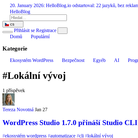
Přeskočit
20. January 2026:
HelloBlog.io odstartoval: 22 jazyků, bez rekl
na
HelloBlog
obsah
cs
Přihlásit se
Registrace
Domů
Populární
Kategorie
Ekosystém WordPress
Bezpečnost
Egyéb
AI
Prog
#Lokální vývoj
1 příspěvek
Tereza Novotná
Jan 27
WordPress Studio 1.7.0 přináší Studio CL
ekosystém wordpress
automatizace
cli
lokální vývoj