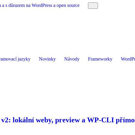
am a s důrazem na WordPress a open source
ramovací jazyky
Novinky
Návody
Frameworky
WordPr
I v2: lokální weby, preview a WP‑CLI přímo