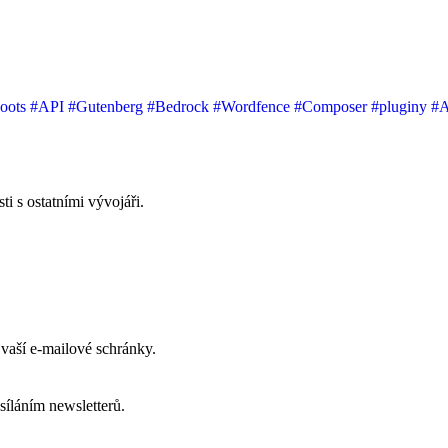
oots
#API
#Gutenberg
#Bedrock
#Wordfence
#Composer
#pluginy
#
i s ostatními vývojáři.
vaší e-mailové schránky.
síláním newsletterů.