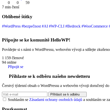
0
0
59
7 min čtení
Oblíbené štítky
#WordPress
#bezpečnost
#AI
#WP-CLI
#Bedrock
#WooCommerce
Připojte se ke komunitě HelloWP!
Povídejte si s námi o WordPressu, webovém vývoji a sdílejte zkušenost
1 159
členové
94
online
Připojit se
Přihlaste se k odběru našeho newsletteru
Čerstvý týdenní obsah o WordPressu a webovém vývoji doručený do 
Přihlásit se k odběru
Souhlasím se
Zásadami ochrany osobních údajů
a souhlasím se za
Prozkoumat