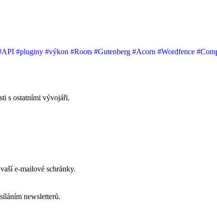
#API
#pluginy
#výkon
#Roots
#Gutenberg
#Acorn
#Wordfence
#Com
i s ostatními vývojáři.
vaší e-mailové schránky.
síláním newsletterů.