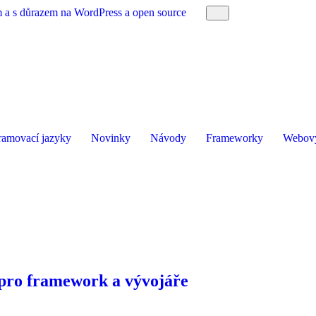
am a s důrazem na WordPress a open source
ramovací jazyky
Novinky
Návody
Frameworky
Webový
 pro framework a vývojáře