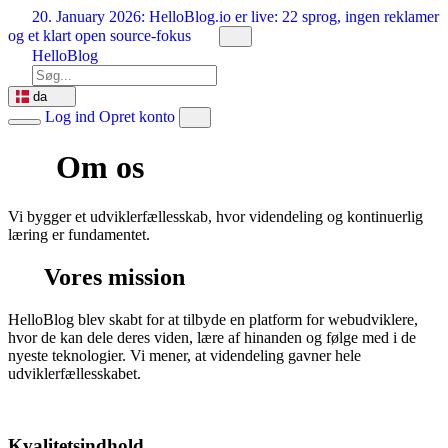
Spring
20. January 2026:
HelloBlog.io er live: 22 sprog, ingen reklamer
til
og et klart open source-fokus
indhold
HelloBlog
da
Log ind
Opret konto
Om os
Vi bygger et udviklerfællesskab, hvor videndeling og kontinuerlig
læring er fundamentet.
Vores mission
HelloBlog blev skabt for at tilbyde en platform for webudviklere,
hvor de kan dele deres viden, lære af hinanden og følge med i de
nyeste teknologier. Vi mener, at videndeling gavner hele
udviklerfællesskabet.
Kvalitetsindhold