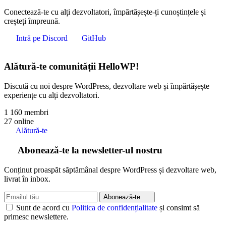
Conectează-te cu alți dezvoltatori, împărtășește-ți cunoștințele și
creșteți împreună.
Intră pe Discord
GitHub
Alătură-te comunității HelloWP!
Discută cu noi despre WordPress, dezvoltare web și împărtășește
experiențe cu alți dezvoltatori.
1 160
membri
27
online
Alătură-te
Abonează-te la newsletter-ul nostru
Conținut proaspăt săptămânal despre WordPress și dezvoltare web,
livrat în inbox.
Abonează-te
Sunt de acord cu
Politica de confidențialitate
și consimt să
primesc newslettere.