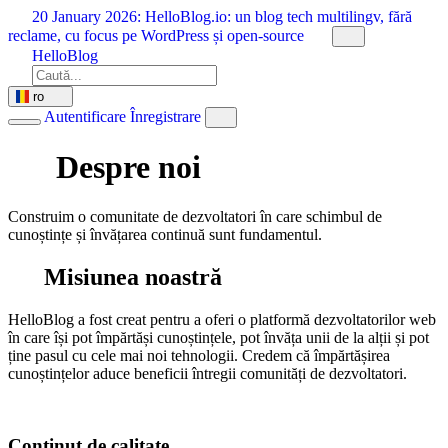
Sari
20 January 2026:
HelloBlog.io: un blog tech multilingv, fără
la
reclame, cu focus pe WordPress și open-source
conținut
HelloBlog
ro
Autentificare
Înregistrare
Despre noi
Construim o comunitate de dezvoltatori în care schimbul de
cunoștințe și învățarea continuă sunt fundamentul.
Misiunea noastră
HelloBlog a fost creat pentru a oferi o platformă dezvoltatorilor web
în care își pot împărtăși cunoștințele, pot învăța unii de la alții și pot
ține pasul cu cele mai noi tehnologii. Credem că împărtășirea
cunoștințelor aduce beneficii întregii comunități de dezvoltatori.
Conținut de calitate