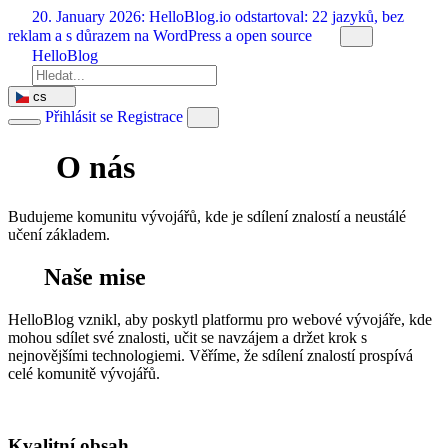
Přeskočit
20. January 2026:
HelloBlog.io odstartoval: 22 jazyků, bez
na
reklam a s důrazem na WordPress a open source
obsah
HelloBlog
cs
Přihlásit se
Registrace
O nás
Budujeme komunitu vývojářů, kde je sdílení znalostí a neustálé
učení základem.
Naše mise
HelloBlog vznikl, aby poskytl platformu pro webové vývojáře, kde
mohou sdílet své znalosti, učit se navzájem a držet krok s
nejnovějšími technologiemi. Věříme, že sdílení znalostí prospívá
celé komunitě vývojářů.
Kvalitní obsah