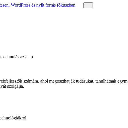
esen, WordPress és nyílt forrás fókuszban
os tanulás az alap.
a webfejlesztők számára, ahol megoszthatják tudásukat, tanulhatnak egy
vát szolgálja.
echnológiákról.