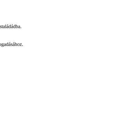
staládádba.
fogadásához.