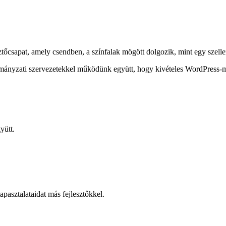
őcsapat, amely csendben, a színfalak mögött dolgozik, mint egy szell
ányzati szervezetekkel működünk együtt, hogy kivételes WordPress-mego
yütt.
pasztalataidat más fejlesztőkkel.