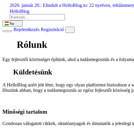
Ugrás
2026. január 20.:
Elindult a HelloBlog.io: 22 nyelven, reklámment
a
HelloBlog
tartalomra
hu
Bejelentkezés
Regisztráció
Rólunk
Egy fejlesztői közösséget építünk, ahol a tudásmegosztás és a folyamat
Küldetésünk
A HelloBlog azért jött létre, hogy egy olyan platformot biztosítson 
Hiszünk abban, hogy a tudásmegosztás az egész fejlesztői közösség ja
Minőségi tartalom
Gondosan válogatott cikkek, oktatóanyagok és útmutatók a jelenlegi t