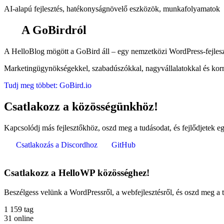
AI-alapú fejlesztés, hatékonyságnövelő eszközök, munkafolyamatok
A GoBirdról
A HelloBlog mögött a GoBird áll – egy nemzetközi WordPress-fejleszt
Marketingügynökségekkel, szabadúszókkal, nagyvállalatokkal és korm
Tudj meg többet: GoBird.io
Csatlakozz a közösségünkhöz!
Kapcsolódj más fejlesztőkhöz, oszd meg a tudásodat, és fejlődjetek eg
Csatlakozás a Discordhoz
GitHub
Csatlakozz a HelloWP közösséghez!
Beszélgess velünk a WordPressről, a webfejlesztésről, és oszd meg a ta
1 159
tag
31
online