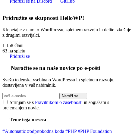
Pridruži se na Discord
GitHub
Pridružite se skupnosti HelloWP!
Klepetajte z nami o WordPressu, spletnem razvoju in delite izkušnje
z drugimi razvijalci.
1 158
člani
63
na spletu
Pridruži se
Naročite se na naše novice po e-pošti
Sveža tedenska vsebina o WordPressu in spletnem razvoju,
dostavljena v vaš nabiralnik.
Naroči se
Strinjam se s
Pravilnikom o zasebnosti
in soglašam s
prejemanjem novic.
Teme tega meseca
#Automattic
#odprtokodna koda
#PHP
#PHP Foundation