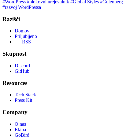
#WordPress
#blokovni urejevalnik
#Global Styles
#Gutenberg
#razvoj WordPressa
Razišči
Domov
Priljubljeno
RSS
Skupnost
Discord
GitHub
Resources
Tech Stack
Press Kit
Company
O nas
Ekipa
GoBird