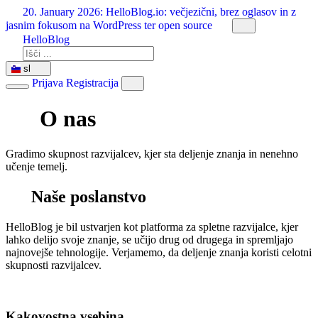
Preskoči
20. January 2026:
HelloBlog.io: večjezični, brez oglasov in z
na
jasnim fokusom na WordPress ter open source
vsebino
HelloBlog
sl
Prijava
Registracija
O nas
Gradimo skupnost razvijalcev, kjer sta deljenje znanja in nenehno
učenje temelj.
Naše poslanstvo
HelloBlog je bil ustvarjen kot platforma za spletne razvijalce, kjer
lahko delijo svoje znanje, se učijo drug od drugega in spremljajo
najnovejše tehnologije. Verjamemo, da deljenje znanja koristi celotni
skupnosti razvijalcev.
Kakovostna vsebina