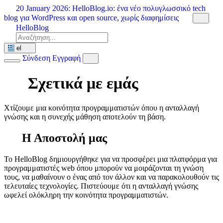
Μετάβαση
20 January 2026:
HelloBlog.io: ένα νέο πολυγλωσσικό tech
στο
blog για WordPress και open source, χωρίς διαφημίσεις
περιεχόμενο
HelloBlog
el
Σύνδεση
Εγγραφή
Σχετικά με εμάς
Χτίζουμε μια κοινότητα προγραμματιστών όπου η ανταλλαγή
γνώσης και η συνεχής μάθηση αποτελούν τη βάση.
Η Αποστολή μας
Το HelloBlog δημιουργήθηκε για να προσφέρει μια πλατφόρμα για
προγραμματιστές web όπου μπορούν να μοιράζονται τη γνώση
τους, να μαθαίνουν ο ένας από τον άλλον και να παρακολουθούν τις
τελευταίες τεχνολογίες. Πιστεύουμε ότι η ανταλλαγή γνώσης
ωφελεί ολόκληρη την κοινότητα προγραμματιστών.