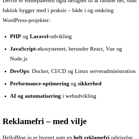
Derfor er emnepaletten også designet til at ramme det, man
faktisk bygger med i praksis – både i og omkring
WordPress-projekter:
PHP
og
Laravel
-udvikling
JavaScript
-økosystemet, herunder React, Vue og
Node.js
DevOps
: Docker, CI/CD og Linux serveradministration
Performance-optimering
og
sikkerhed
AI og automatisering
i webudvikling
Reklamefri – med vilje
HelloBlog.io er bygget som en
helt reklamefri
udgivelse.