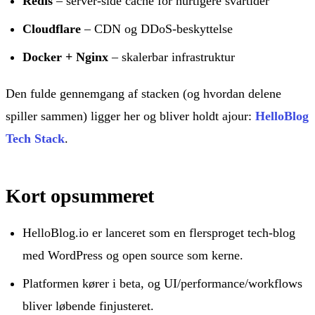
Redis
– server-side cache for hurtigere svartider
Cloudflare
– CDN og DDoS-beskyttelse
Docker + Nginx
– skalerbar infrastruktur
Den fulde gennemgang af stacken (og hvordan delene
spiller sammen) ligger her og bliver holdt ajour:
HelloBlog
Tech Stack
.
Kort opsummeret
HelloBlog.io er lanceret som en flersproget tech-blog
med WordPress og open source som kerne.
Platformen kører i beta, og UI/performance/workflows
bliver løbende finjusteret.