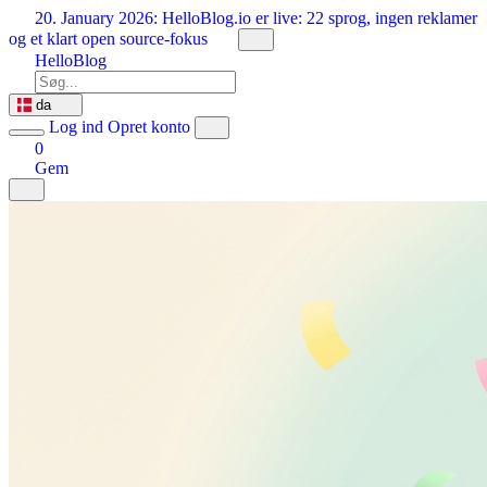
Spring
20. January 2026:
HelloBlog.io er live: 22 sprog, ingen reklamer
til
og et klart open source-fokus
indhold
HelloBlog
da
Log ind
Opret konto
0
Gem