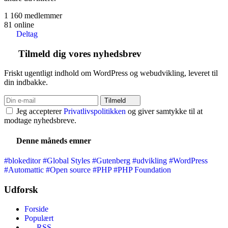
1 160
medlemmer
81
online
Deltag
Tilmeld dig vores nyhedsbrev
Friskt ugentligt indhold om WordPress og webudvikling, leveret til
din indbakke.
Tilmeld
Jeg accepterer
Privatlivspolitikken
og giver samtykke til at
modtage nyhedsbreve.
Denne måneds emner
#blokeditor
#Global Styles
#Gutenberg
#udvikling
#WordPress
#Automattic
#Open source
#PHP
#PHP Foundation
Udforsk
Forside
Populært
RSS