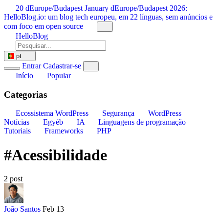
Saltar
20 dEurope/Budapest January dEurope/Budapest 2026:
para
HelloBlog.io: um blog tech europeu, em 22 línguas, sem anúncios e
o
com foco em open source
conteúdo
HelloBlog
pt
Entrar
Cadastrar-se
Início
Popular
Categorias
Ecossistema WordPress
Segurança
WordPress
Notícias
Egyéb
IA
Linguagens de programação
Tutoriais
Frameworks
PHP
#Acessibilidade
2 post
João Santos
Feb 13