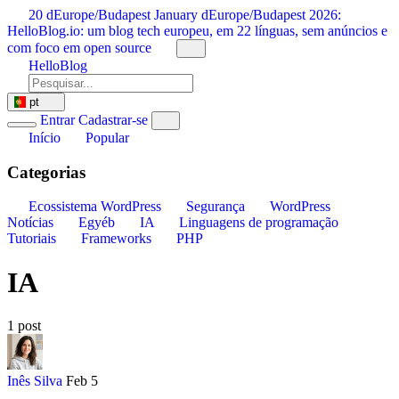
Saltar
20 dEurope/Budapest January dEurope/Budapest 2026:
para
HelloBlog.io: um blog tech europeu, em 22 línguas, sem anúncios e
o
com foco em open source
conteúdo
HelloBlog
pt
Entrar
Cadastrar-se
Início
Popular
Categorias
Ecossistema WordPress
Segurança
WordPress
Notícias
Egyéb
IA
Linguagens de programação
Tutoriais
Frameworks
PHP
IA
1 post
Inês Silva
Feb 5