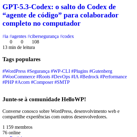
GPT-5.3-Codex: o salto do Codex de
“agente de código” para colaborador
completo no computador
ia
agentes
cibersegurança
codex
0
0
108
13 min de leitura
Tags populares
#WordPress
#Segurança
#WP-CLI
#Plugins
#Gutenberg
#WooCommerce
#Roots
#DevOps
#IA
#Bedrock
#Performance
#PHP
#Acorn
#Composer
#SMTP
Junte-se à comunidade HelloWP!
Converse conosco sobre WordPress, desenvolvimento web e
compartilhe experiências com outros desenvolvedores.
1 159
membros
76
online