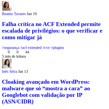
Beatriz Tavares
Jan 19
Falha crítica no ACF Extended permite
escalada de privilégios: o que verificar e
como mitigar já
segurança
acf extended
cve
plugins
0
0
44
5 min de leitura
Inês Silva
Jan 13
Cloaking avançado em WordPress:
malware que só “mostra a cara” ao
Googlebot com validação por IP
(ASN/CIDR)