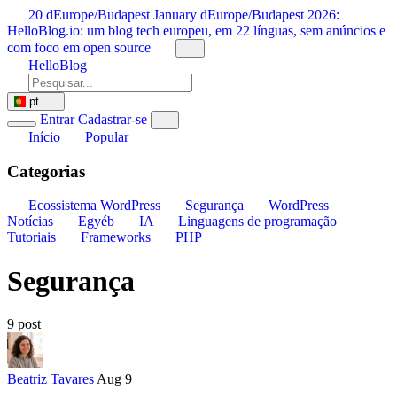
Saltar
20 dEurope/Budapest January dEurope/Budapest 2026:
para
HelloBlog.io: um blog tech europeu, em 22 línguas, sem anúncios e
o
com foco em open source
conteúdo
HelloBlog
pt
Entrar
Cadastrar-se
Início
Popular
Categorias
Ecossistema WordPress
Segurança
WordPress
Notícias
Egyéb
IA
Linguagens de programação
Tutoriais
Frameworks
PHP
Segurança
9 post
Beatriz Tavares
Aug 9