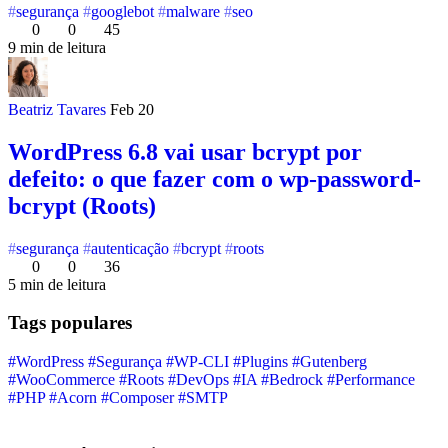
segurança
googlebot
malware
seo
0
0
45
9 min de leitura
Beatriz Tavares
Feb 20
WordPress 6.8 vai usar bcrypt por
defeito: o que fazer com o wp-password-
bcrypt (Roots)
segurança
autenticação
bcrypt
roots
0
0
36
5 min de leitura
Tags populares
#WordPress
#Segurança
#WP-CLI
#Plugins
#Gutenberg
#WooCommerce
#Roots
#DevOps
#IA
#Bedrock
#Performance
#PHP
#Acorn
#Composer
#SMTP