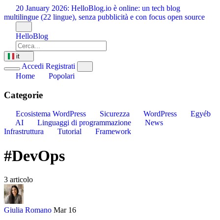
Vai
20 January 2026:
HelloBlog.io è online: un tech blog
al
multilingue (22 lingue), senza pubblicità e con focus open source
contenuto
HelloBlog
it
Accedi
Registrati
Home
Popolari
Categorie
Ecosistema WordPress
Sicurezza
WordPress
Egyéb
AI
Linguaggi di programmazione
News
Infrastruttura
Tutorial
Framework
#DevOps
3 articolo
Giulia Romano
Mar 16