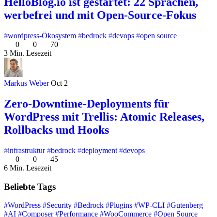
HelloBlog.io ist gestartet: 22 Sprachen,
werbefrei und mit Open-Source-Fokus
wordpress-Ökosystem
bedrock
devops
open source
0
0
70
3 Min. Lesezeit
Markus Weber
Oct 2
Zero-Downtime-Deployments für
WordPress mit Trellis: Atomic Releases,
Rollbacks und Hooks
infrastruktur
bedrock
deployment
devops
0
0
45
6 Min. Lesezeit
Beliebte Tags
#WordPress
#Security
#Bedrock
#Plugins
#WP-CLI
#Gutenberg
#AI
#Composer
#Performance
#WooCommerce
#Open Source