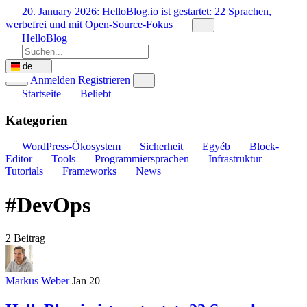
Zum
20. January 2026:
HelloBlog.io ist gestartet: 22 Sprachen,
Inhalt
werbefrei und mit Open-Source-Fokus
springen
HelloBlog
de
Anmelden
Registrieren
Startseite
Beliebt
Kategorien
WordPress-Ökosystem
Sicherheit
Egyéb
Block-
Editor
Tools
Programmiersprachen
Infrastruktur
Tutorials
Frameworks
News
#DevOps
2 Beitrag
Markus Weber
Jan 20