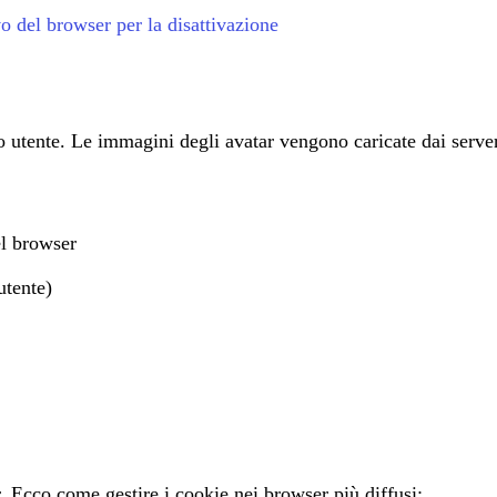
 del browser per la disattivazione
o utente. Le immagini degli avatar vengono caricate dai server 
el browser
utente)
. Ecco come gestire i cookie nei browser più diffusi: