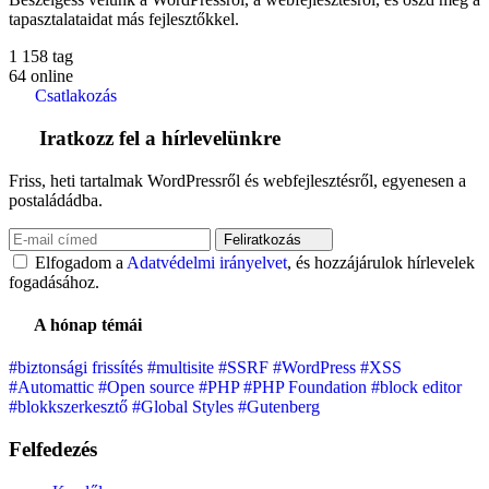
tapasztalataidat más fejlesztőkkel.
1 158
tag
64
online
Csatlakozás
Iratkozz fel a hírlevelünkre
Friss, heti tartalmak WordPressről és webfejlesztésről, egyenesen a
postaládádba.
Feliratkozás
Elfogadom a
Adatvédelmi irányelvet
, és hozzájárulok hírlevelek
fogadásához.
A hónap témái
#biztonsági frissítés
#multisite
#SSRF
#WordPress
#XSS
#Automattic
#Open source
#PHP
#PHP Foundation
#block editor
#blokkszerkesztő
#Global Styles
#Gutenberg
Felfedezés