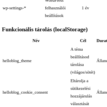
WordPress
wp-settings-*
felhasználói
1 év
beállítások
Funkcionális tárolás (localStorage)
Név
Cél
Durat
A téma
beállításod
helloblog_theme
Állan
tárolása
(világos/sötét)
Eltárolja a
sütikezelési
helloblog_cookie_consent
Állan
hozzájárulás
választását