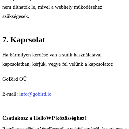
nem tilthatók le, mivel a webhely működéséhez
szükségesek.
7. Kapcsolat
Ha bármilyen kérdése van a sütik használatával
kapcsolatban, kérjük, vegye fel velünk a kapcsolatot:
GoBird OÜ
E-mail:
info@gobird.io
Csatlakozz a HelloWP közösséghez!
Beszélgess velünk a WordPressről, a webfejlesztésről, és oszd meg a