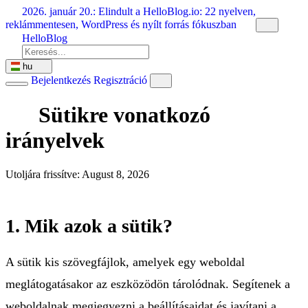
Ugrás
2026. január 20.:
Elindult a HelloBlog.io: 22 nyelven,
a
reklámmentesen, WordPress és nyílt forrás fókuszban
tartalomra
HelloBlog
hu
Bejelentkezés
Regisztráció
Sütikre vonatkozó
irányelvek
Utoljára frissítve: August 8, 2026
1. Mik azok a sütik?
A sütik kis szövegfájlok, amelyek egy weboldal
meglátogatásakor az eszközödön tárolódnak. Segítenek a
weboldalnak megjegyezni a beállításaidat és javítani a