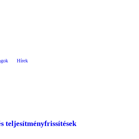
agok
Hírek
s teljesítményfrissítések