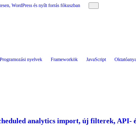
esen, WordPress és nyílt forrás fókuszban
Programozási nyelvek
Frameworkök
JavaScript
Oktatóany
eduled analytics import, új filterek, API- é