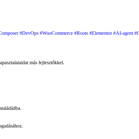
Composer
#DevOps
#WooCommerce
#Roots
#Elementor
#AI-agent
#
pasztalataidat más fejlesztőkkel.
staládádba.
fogadásához.