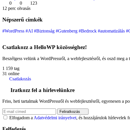
0
0
123
12 perc olvasás
Népszerű címkék
#WordPress
#AI
#Biztonság
#Gutenberg
#Bedrock
#automatizálás
#
Csatlakozz a HelloWP közösséghez!
Beszélgess velünk a WordPressről, a webfejlesztésről, és oszd meg a ta
1 159
tag
31
online
Csatlakozás
Iratkozz fel a hírlevelünkre
Friss, heti tartalmak WordPressről és webfejlesztésről, egyenesen a po
Feliratkozás
Elfogadom a
Adatvédelmi irányelvet
, és hozzájárulok hírlevelek 
Felfedezés