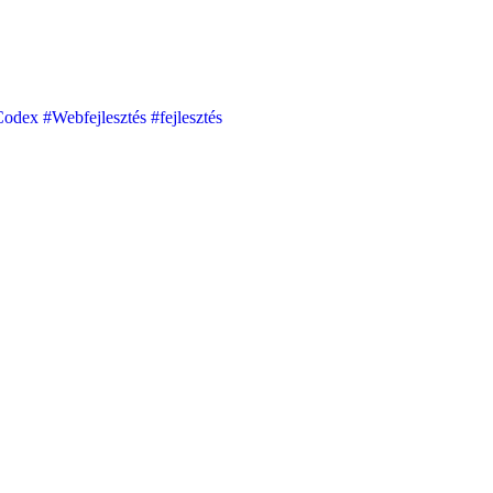
Codex
#Webfejlesztés
#fejlesztés