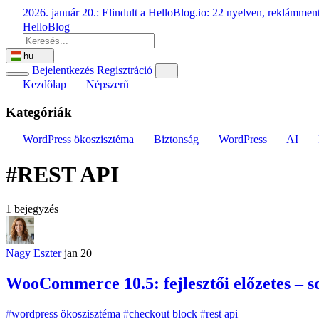
Ugrás
2026. január 20.:
Elindult a HelloBlog.io: 22 nyelven, reklámment
a
HelloBlog
tartalomra
hu
Bejelentkezés
Regisztráció
Kezdőlap
Népszerű
Kategóriák
WordPress ökoszisztéma
Biztonság
WordPress
AI
#REST API
1 bejegyzés
Nagy Eszter
jan 20
WooCommerce 10.5: fejlesztői előzetes – sch
wordpress ökoszisztéma
checkout block
rest api